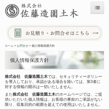
ホーム
会社案内
施工実績
ホーム
お問合せ
個人情報保護方針
作業工程
よくある質問
個人情報保護方針
ご依頼
株式会社 佐藤造園土木
では、セキュリティーポリシー
お問合せ
を導入しており、承認がある場合を除いては、第3者に
対する情報の開示は一切いたしません。
個人情報保護方針
また
株式会社 佐藤造園土木
のホームページでは、ご提
リンク集
供いただいた個人情報は、お客様の事前のご承諾がない
限り、収集目的の範囲を超えての使用はいたしません。
求人情報